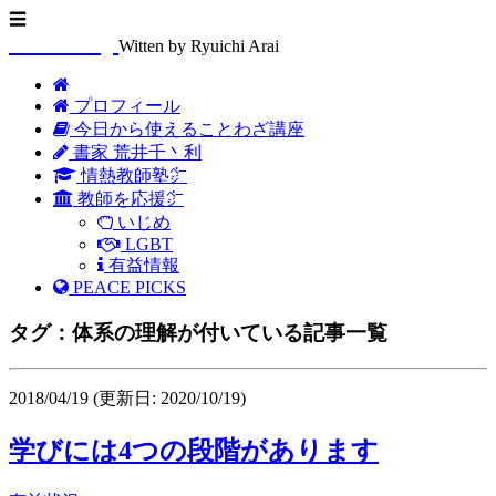
☰
Arasenblog
Witten by Ryuichi Arai
プロフィール
今日から使えることわざ講座
書家 荒井千丶利
情熱教師塾㌻
教師を応援㌻
いじめ
LGBT
有益情報
PEACE PICKS
タグ：体系の理解が付いている記事一覧
2018/04/19
(更新日: 2020/10/19)
学びには4つの段階があります