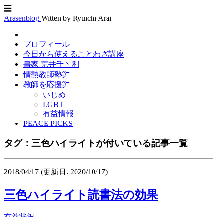
☰
Arasenblog
Witten by Ryuichi Arai
プロフィール
今日から使えることわざ講座
書家 荒井千丶利
情熱教師塾㌻
教師を応援㌻
いじめ
LGBT
有益情報
PEACE PICKS
タグ：三色ハイライトが付いている記事一覧
2018/04/17
(更新日: 2020/10/17)
三色ハイライト読書法の効果
有益状況