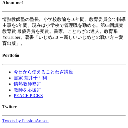
About me!
情熱教師塾の塾長。小学校教諭を16年間、教育委員会で指導
主事を5年間、現在は小学校で管理職を勤める。第63回読売
教育賞 最優秀賞を受賞。書家。ことわざの達人。教育系
YouTuber。著書「いじめ2.0 ～新しいいじめとの戦い方～愛
育出版」。
Portfolio
今日から使えることわざ講座
書家 荒井千丶利
情熱教師塾㌻
教師を応援㌻
PEACE PICKS
Twitter
Tweets by PassionArasen