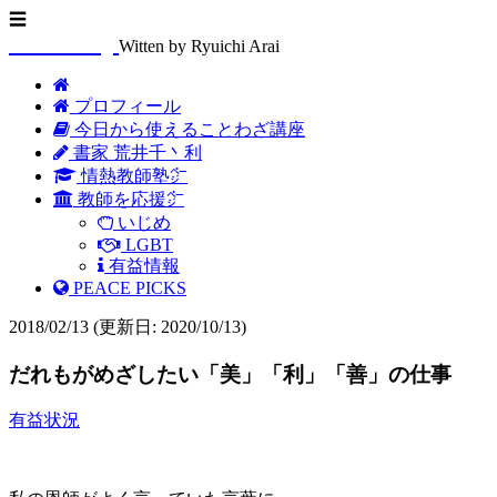
☰
Arasenblog
Witten by Ryuichi Arai
プロフィール
今日から使えることわざ講座
書家 荒井千丶利
情熱教師塾㌻
教師を応援㌻
いじめ
LGBT
有益情報
PEACE PICKS
2018/02/13
(更新日: 2020/10/13)
だれもがめざしたい「美」「利」「善」の仕事
有益状況