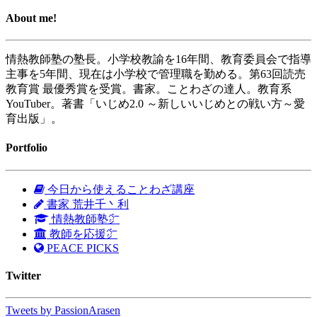
About me!
情熱教師塾の塾長。小学校教諭を16年間、教育委員会で指導
主事を5年間、現在は小学校で管理職を勤める。第63回読売
教育賞 最優秀賞を受賞。書家。ことわざの達人。教育系
YouTuber。著書「いじめ2.0 ～新しいいじめとの戦い方～愛
育出版」。
Portfolio
今日から使えることわざ講座
書家 荒井千丶利
情熱教師塾㌻
教師を応援㌻
PEACE PICKS
Twitter
Tweets by PassionArasen