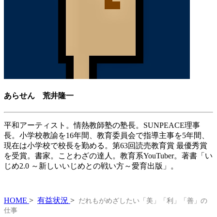
あらせん 荒井隆一
平和アーティスト。情熱教師塾の塾長。SUNPEACE理事
長。小学校教諭を16年間、教育委員会で指導主事を5年間、
現在は小学校で校長を勤める。第63回読売教育賞 最優秀賞
を受賞。書家。ことわざの達人。教育系YouTuber。著書「い
じめ2.0 ～新しいいじめとの戦い方～愛育出版」。
HOME
>
有益状況
>
だれもがめざしたい「美」「利」「善」の
仕事