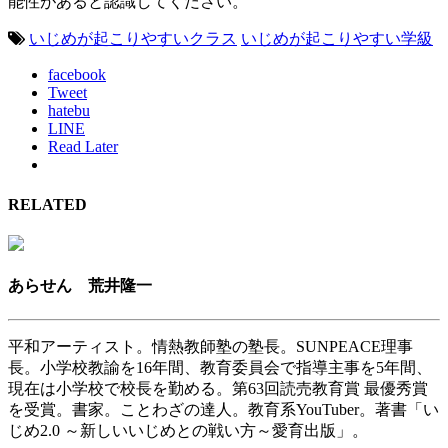
能性があると認識してください。
いじめが起こりやすいクラス
いじめが起こりやすい学級
facebook
Tweet
hatebu
LINE
Read Later
RELATED
あらせん 荒井隆一
平和アーティスト。情熱教師塾の塾長。SUNPEACE理事
長。小学校教諭を16年間、教育委員会で指導主事を5年間、
現在は小学校で校長を勤める。第63回読売教育賞 最優秀賞
を受賞。書家。ことわざの達人。教育系YouTuber。著書「い
じめ2.0 ～新しいいじめとの戦い方～愛育出版」。