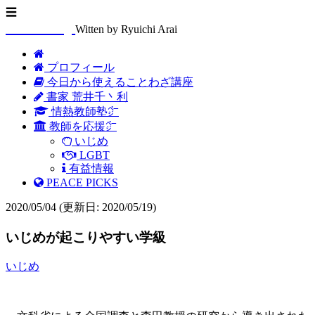
☰
Arasenblog
Witten by Ryuichi Arai
プロフィール
今日から使えることわざ講座
書家 荒井千丶利
情熱教師塾㌻
教師を応援㌻
いじめ
LGBT
有益情報
PEACE PICKS
2020/05/04
(更新日: 2020/05/19)
いじめが起こりやすい学級
いじめ