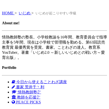
HOME
>
いじめ
>
いじめが起こりやすい学級
About me!
情熱教師塾の塾長。小学校教諭を16年間、教育委員会で指導
主事を5年間、現在は小学校で管理職を勤める。第63回読売
教育賞 最優秀賞を受賞。書家。ことわざの達人。教育系
YouTuber。著書「いじめ2.0 ～新しいいじめとの戦い方～愛
育出版」。
Portfolio
今日から使えることわざ講座
書家 荒井千丶利
情熱教師塾㌻
教師を応援㌻
PEACE PICKS