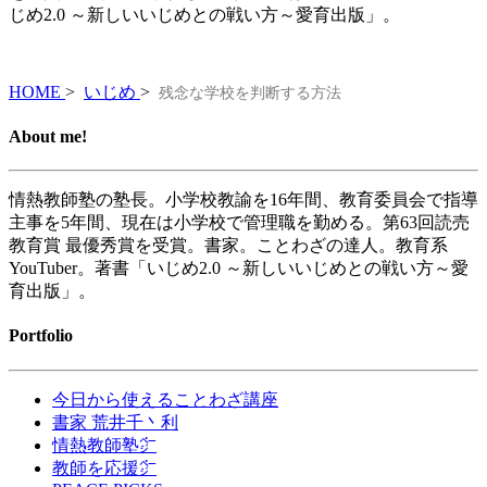
じめ2.0 ～新しいいじめとの戦い方～愛育出版」。
HOME
>
いじめ
>
残念な学校を判断する方法
About me!
情熱教師塾の塾長。小学校教諭を16年間、教育委員会で指導
主事を5年間、現在は小学校で管理職を勤める。第63回読売
教育賞 最優秀賞を受賞。書家。ことわざの達人。教育系
YouTuber。著書「いじめ2.0 ～新しいいじめとの戦い方～愛
育出版」。
Portfolio
今日から使えることわざ講座
書家 荒井千丶利
情熱教師塾㌻
教師を応援㌻