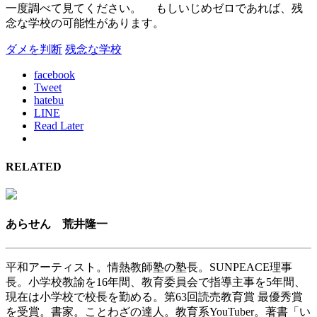
一度調べて見てください。 もしいじめゼロであれば、残
念な学校の可能性があります。
ダメを判断
残念な学校
facebook
Tweet
hatebu
LINE
Read Later
RELATED
あらせん 荒井隆一
平和アーティスト。情熱教師塾の塾長。SUNPEACE理事
長。小学校教諭を16年間、教育委員会で指導主事を5年間、
現在は小学校で校長を勤める。第63回読売教育賞 最優秀賞
を受賞。書家。ことわざの達人。教育系YouTuber。著書「い