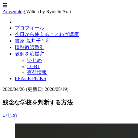
☰
Arasenblog
Witten by Ryuichi Arai
プロフィール
今日から使えることわざ講座
書家 荒井千丶利
情熱教師塾㌻
教師を応援㌻
いじめ
LGBT
有益情報
PEACE PICKS
2020/04/26
(更新日: 2020/05/19)
残念な学校を判断する方法
いじめ