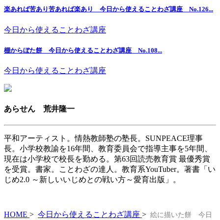
楽あれば苦あり苦あれば楽あり 今日から使えることわざ講座 No.126...
今日から使えることわざ講座
棚からぼた餅 今日から使えることわざ講座 No.108...
今日から使えることわざ講座
あらせん 荒井隆一
平和アーティスト。情熱教師塾の塾長。SUNPEACE理事
長。小学校教諭を16年間、教育委員会で指導主事を5年間、
現在は小学校で校長を勤める。第63回読売教育賞 最優秀賞
を受賞。書家。ことわざの達人。教育系YouTuber。著書「い
じめ2.0 ～新しいいじめとの戦い方～愛育出版」。
HOME
>
今日から使えることわざ講座
>
絵に描いた餅 今日