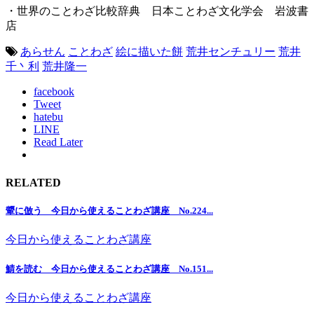
・世界のことわざ比較辞典 日本ことわざ文化学会 岩波書
店
あらせん
ことわざ
絵に描いた餅
荒井センチュリー
荒井
千丶利
荒井隆一
facebook
Tweet
hatebu
LINE
Read Later
RELATED
顰に倣う 今日から使えることわざ講座 No.224...
今日から使えることわざ講座
鯖を読む 今日から使えることわざ講座 No.151...
今日から使えることわざ講座