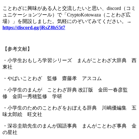
ことわざに興味がある人と交流したいと思い、
discord
（コミ
ュニケーションツール）で「
CryptoKotowaza
（ことわざ広
場）」を開設しました。気軽にのぞいてみてください。
→
https://discord.gg/jRsZ8hS5t7
【参考文献】
・小学生おもしろ学習シリーズ まんがことわざ大辞典 西
東社
・やばいことわざ 監修 齋藤孝 アスコム
・小学生のまんが ことわざ辞典 改訂版 金田一春彦監
修 金田一秀穂監修 学研
・小学生のためのことわざをおぼえる辞典 川嶋優編集 五
味太郎絵 旺文社
・深谷圭助先生のまんが国語事典 まんがことわざ事典 金
の星社