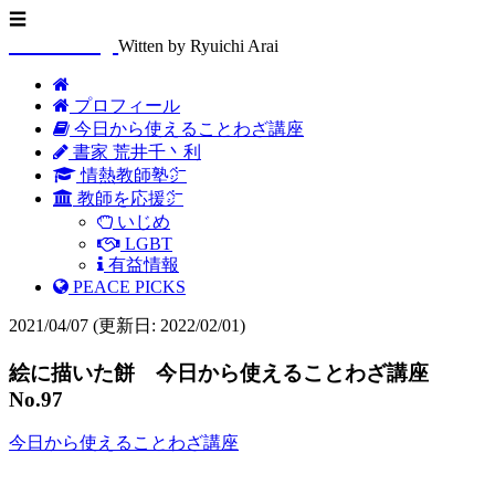
☰
Arasenblog
Witten by Ryuichi Arai
プロフィール
今日から使えることわざ講座
書家 荒井千丶利
情熱教師塾㌻
教師を応援㌻
いじめ
LGBT
有益情報
PEACE PICKS
2021/04/07
(更新日: 2022/02/01)
絵に描いた餅 今日から使えることわざ講座
No.97
今日から使えることわざ講座