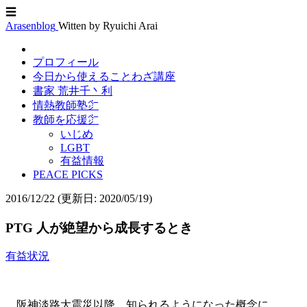
☰
Arasenblog
Witten by Ryuichi Arai
プロフィール
今日から使えることわざ講座
書家 荒井千丶利
情熱教師塾㌻
教師を応援㌻
いじめ
LGBT
有益情報
PEACE PICKS
2016/12/22
(更新日: 2020/05/19)
PTG 人が絶望から成長するとき
有益状況
阪神淡路大震災以降、知られるようになった概念に