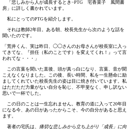
「悲しみから人が成長するとき−PTG 宅香菜子 風間書
房」に詳しく書かれています。
私にとってのPTGを紹介します。
それは教師2年目。ある朝、校長先生から次のような話を
聞いたのです。
「荒井くん、実は昨日、◯◯さんのお母さんが校長室に入っ
てきてな、『担任（私のことです）を変えてくれ！』って言
われてな・・・」
この言葉を聞いた直後、頭が真っ白になり、言葉、音が聞
こえなくなりました。この後、長い時間、私を一生懸命に励
ましてくれていた校長先生の姿は目に焼き付いています。私
はただただ力量がない自分を恥じ、不甲斐なく、申し訳ない
思いで一杯でした。
この日のことは一生忘れません。教育の道に入って20年目
になる今、あの日があったからこそ、今の自分があると思え
ます。
著者の宅氏は、
痛切な悲しみから立ち上がり「成長」に向