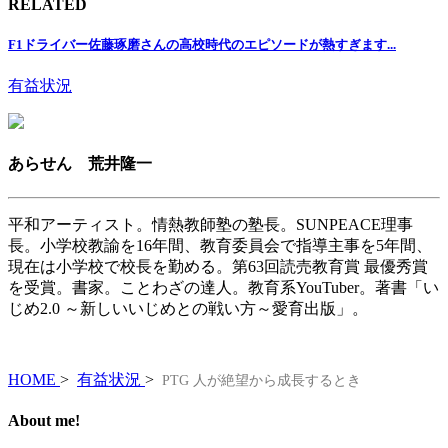
RELATED
F1ドライバー佐藤琢磨さんの高校時代のエピソードが熱すぎます...
有益状況
あらせん 荒井隆一
平和アーティスト。情熱教師塾の塾長。SUNPEACE理事
長。小学校教諭を16年間、教育委員会で指導主事を5年間、
現在は小学校で校長を勤める。第63回読売教育賞 最優秀賞
を受賞。書家。ことわざの達人。教育系YouTuber。著書「い
じめ2.0 ～新しいいじめとの戦い方～愛育出版」。
HOME
>
有益状況
>
PTG 人が絶望から成長するとき
About me!