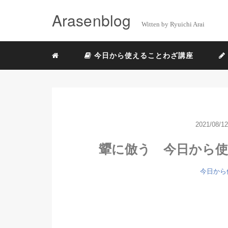
Arasenblog
Witten by Ryuichi Arai
今日から使えることわざ講座
2021/08/12
顰に倣う 今日から使え
今日から