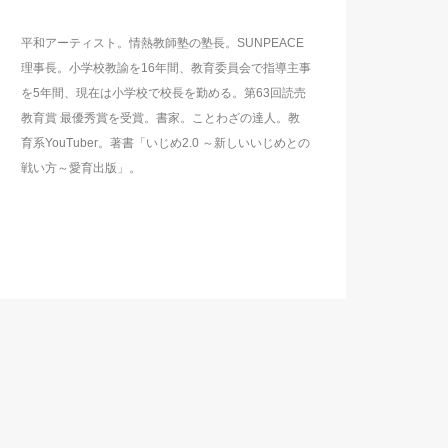
平和アーティスト。情熱教師塾の塾長。SUNPEACE
理事長。小学校教諭を16年間、教育委員会で指導主事
を5年間、現在は小学校で校長を勤める。第63回読売
教育賞 最優秀賞を受賞。書家。ことわざの達人。教
育系YouTuber。著書「いじめ2.0 ～新しいいじめとの
戦い方～愛育出版」。