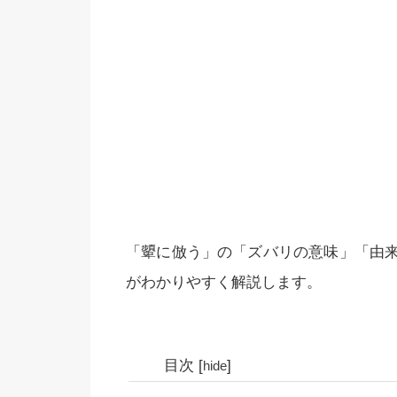
「顰に倣う」の「ズバリの意味」「由
がわかりやすく解説します。
目次
[
]
hide