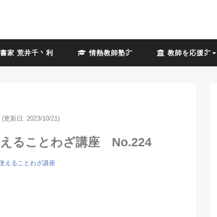
書家 荒井千丶利
情熱教師塾㌻
教師を応援㌻
(更新日: 2023/10/21)
ることわざ講座 No.224
使えることわざ講座