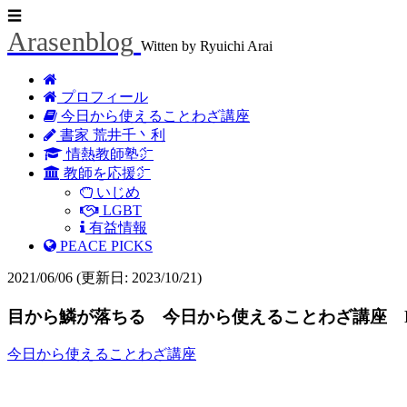
☰
Arasenblog
Witten by Ryuichi Arai
プロフィール
今日から使えることわざ講座
書家 荒井千丶利
情熱教師塾㌻
教師を応援㌻
いじめ
LGBT
有益情報
PEACE PICKS
2021/06/06
(更新日: 2023/10/21)
目から鱗が落ちる 今日から使えることわざ講座 No
今日から使えることわざ講座