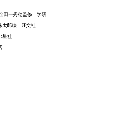
金田一秀穂監修 学研
味太郎絵 旺文社
の星社
店