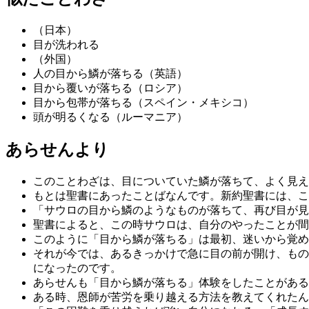
（日本）
目が洗われる
（外国）
人の目から鱗が落ちる（英語）
目から覆いが落ちる（ロシア）
目から包帯が落ちる（スペイン・メキシコ）
頭が明るくなる（ルーマニア）
あらせんより
このことわざは、目についていた鱗が落ちて、よく見え
もとは聖書にあったことばなんです。新約聖書には、こ
「サウロの目から鱗のようなものが落ちて、再び目が見
聖書によると、この時サウロは、自分のやったことが間
このように「目から鱗が落ちる」は最初、迷いから覚め
それが今では、あるきっかけで急に目の前が開け、もの
になったのです。
あらせんも「目から鱗が落ちる」体験をしたことがある
ある時、恩師が苦労を乗り越える方法を教えてくれたん