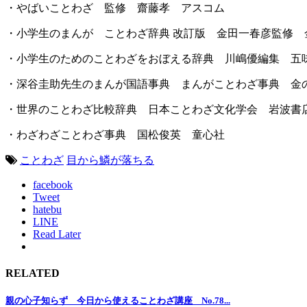
・やばいことわざ 監修 齋藤孝 アスコム
・小学生のまんが ことわざ辞典 改訂版 金田一春彦監修 
・小学生のためのことわざをおぼえる辞典 川嶋優編集 五
・深谷圭助先生のまんが国語事典 まんがことわざ事典 金
・世界のことわざ比較辞典 日本ことわざ文化学会 岩波書
・わざわざことわざ事典 国松俊英 童心社
ことわざ
目から鱗が落ちる
facebook
Tweet
hatebu
LINE
Read Later
RELATED
親の心子知らず 今日から使えることわざ講座 No.78...