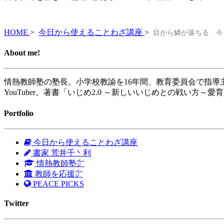
HOME
>
今日から使えることわざ講座
>
目から鱗が落ちる 今日
About me!
情熱教師塾の塾長。小学校教諭を16年間、教育委員会で指導
YouTuber。著書「いじめ2.0 ～新しいいじめとの戦い方～愛
Portfolio
今日から使えることわざ講座
書家 荒井千丶利
情熱教師塾㌻
教師を応援㌻
PEACE PICKS
Twitter