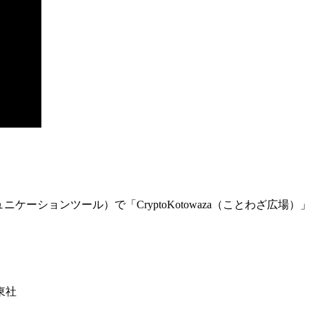
ュニケーションツール）で「
CryptoKotowaza
（ことわざ広場）
東社