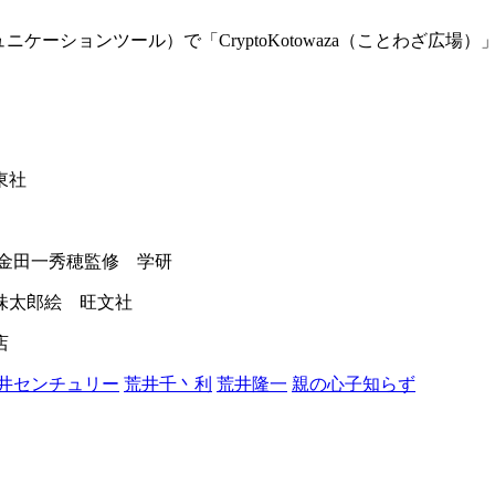
ュニケーションツール）で「
CryptoKotowaza
（ことわざ広場）
東社
金田一秀穂監修 学研
味太郎絵 旺文社
店
井センチュリー
荒井千丶利
荒井隆一
親の心子知らず