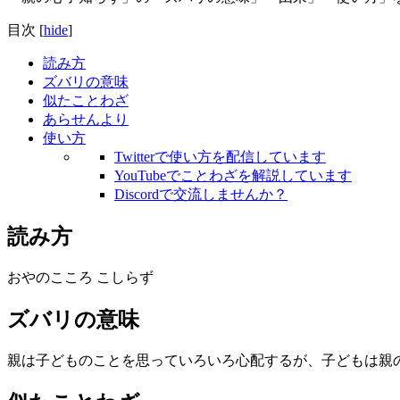
目次
[
hide
]
読み方
ズバリの意味
似たことわざ
あらせんより
使い方
Twitterで使い方を配信しています
YouTubeでことわざを解説しています
Discordで交流しませんか？
読み方
おやのこころ こしらず
ズバリの意味
親は子どものことを思っていろいろ心配するが、子どもは親