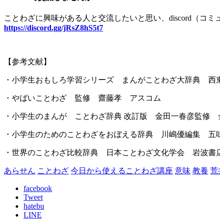
ことわざに興味がある人と交流したいと思い、
discord
（コミ
https://discord.gg/jRsZ8hS5t7
【参考文献】
・小学生おもしろ学習シリーズ まんがことわざ大辞典 西
・やばいことわざ 監修 齋藤孝 アスコム
・小学生のまんが ことわざ辞典 改訂版 金田一春彦監修 
・小学生のためのことわざをおぼえる辞典 川嶋優編集 五
・世界のことわざ比較辞典 日本ことわざ文化学会 岩波書
あらせん
ことわざ
今日から使えることわざ講座
意味
教養
荒
facebook
Tweet
hatebu
LINE