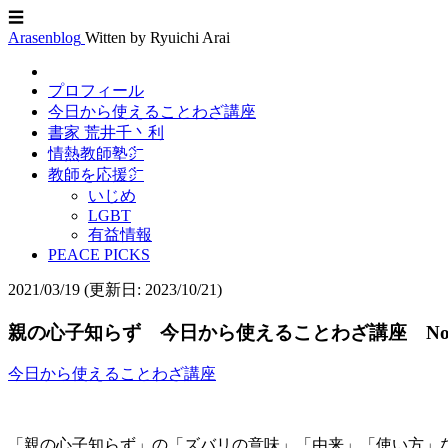
☰
Arasenblog
Witten by Ryuichi Arai
プロフィール
今日から使えることわざ講座
書家 荒井千丶利
情熱教師塾㌻
教師を応援㌻
いじめ
LGBT
有益情報
PEACE PICKS
2021/03/19
(更新日: 2023/10/21)
親の心子知らず 今日から使えることわざ講座 No.
今日から使えることわざ講座
「親の心子知らず」の「ズバリの意味」「由来」「使い方」