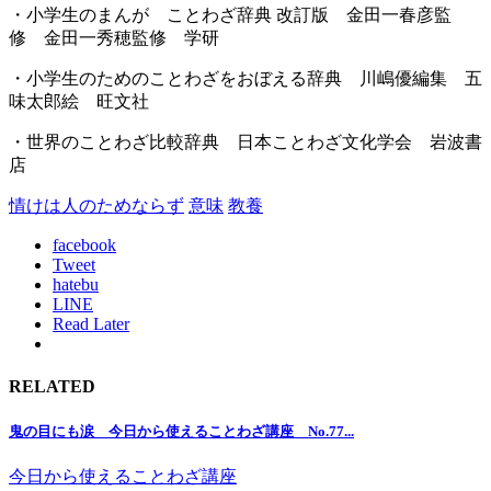
・小学生のまんが ことわざ辞典 改訂版 金田一春彦監
修 金田一秀穂監修 学研
・小学生のためのことわざをおぼえる辞典 川嶋優編集 五
味太郎絵 旺文社
・世界のことわざ比較辞典 日本ことわざ文化学会 岩波書
店
情けは人のためならず
意味
教養
facebook
Tweet
hatebu
LINE
Read Later
RELATED
鬼の目にも涙 今日から使えることわざ講座 No.77...
今日から使えることわざ講座