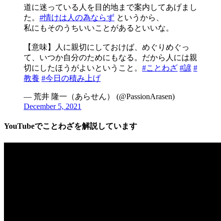
道に迷っている人を目的地まで案内してあげまし
た。
#情けは人の為ならず
というから、
私にもそのうちいいことがあるといいな。
【意味】人に親切にしておけば、めぐりめぐっ
て、いつか自分のためにもなる。だから人には親
切にしたほうがよいということ。
#ことわざ
#諺
#
教養
#今日の積み上げ
— 荒井 隆一（あらせん） (@PassionArasen)
December 5, 2021
YouTube
でことわざを解説しています