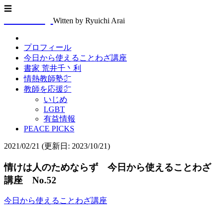
☰
Arasenblog
Witten by Ryuichi Arai
プロフィール
今日から使えることわざ講座
書家 荒井千丶利
情熱教師塾㌻
教師を応援㌻
いじめ
LGBT
有益情報
PEACE PICKS
2021/02/21
(更新日: 2023/10/21)
情けは人のためならず 今日から使えることわざ
講座 No.52
今日から使えることわざ講座