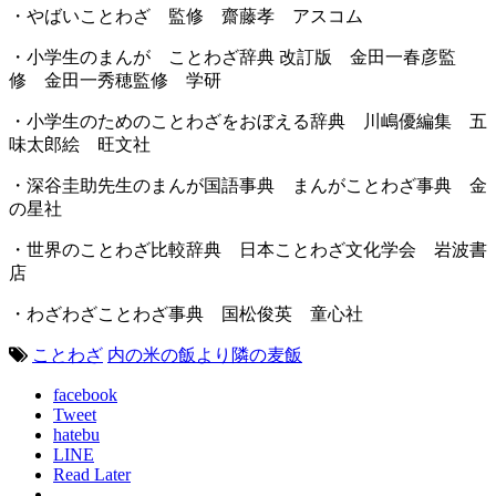
・やばいことわざ 監修 齋藤孝 アスコム
・小学生のまんが ことわざ辞典 改訂版 金田一春彦監
修 金田一秀穂監修 学研
・小学生のためのことわざをおぼえる辞典 川嶋優編集 五
味太郎絵 旺文社
・深谷圭助先生のまんが国語事典 まんがことわざ事典 金
の星社
・世界のことわざ比較辞典 日本ことわざ文化学会 岩波書
店
・わざわざことわざ事典 国松俊英 童心社
ことわざ
内の米の飯より隣の麦飯
facebook
Tweet
hatebu
LINE
Read Later