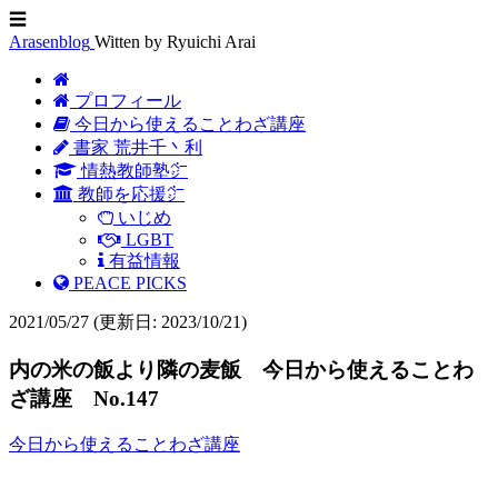
☰
Arasenblog
Witten by Ryuichi Arai
プロフィール
今日から使えることわざ講座
書家 荒井千丶利
情熱教師塾㌻
教師を応援㌻
いじめ
LGBT
有益情報
PEACE PICKS
2021/05/27
(更新日: 2023/10/21)
内の米の飯より隣の麦飯 今日から使えることわ
ざ講座 No.147
今日から使えることわざ講座