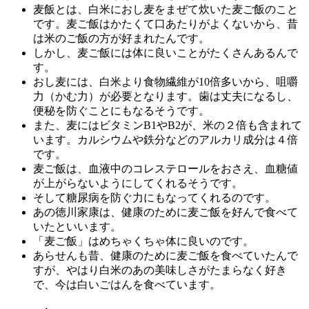
麦飯とは、白米におし麦をまぜて炊いた麦ご飯のこと
です。麦ご飯はかたくて口あたりがよくないから、昔
は米のご飯の方が好まれたんです。
しかし、麦ご飯には体に良いことがたくさんあるんで
す。
おし麦には、白米より食物繊維が10倍多いから、咀嚼
力（かむ力）が必要となります。歯は丈夫になるし、
便秘を防ぐことにもなるそうです。
また、麦にはビタミンB1やB2が、米の２倍も含まれて
います。カルシウムや鉄分などのアルカリ成分は４倍
です。
麦ご飯は、血液中のコレステロールをおさえ、血糖値
が上がらないようにしてくれるそうです。
そして糖尿病を防ぐ力にもなってくれるのです。
あの徳川家康は、健康のために麦ご飯を好んで食べて
いたといいます。
「麦ご飯」はめちゃくちゃ体に良いのです。
あらせんも昔、健康のために麦ご飯を食べていたんで
すが、やはり白米のあの美味しさがたまらなく好き
で、今は白いごはんを食べています。