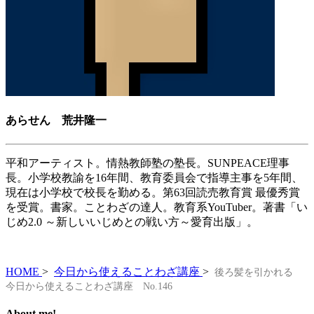
あらせん 荒井隆一
平和アーティスト。情熱教師塾の塾長。SUNPEACE理事
長。小学校教諭を16年間、教育委員会で指導主事を5年間、
現在は小学校で校長を勤める。第63回読売教育賞 最優秀賞
を受賞。書家。ことわざの達人。教育系YouTuber。著書「い
じめ2.0 ～新しいいじめとの戦い方～愛育出版」。
HOME
>
今日から使えることわざ講座
>
後ろ髪を引かれる
今日から使えることわざ講座 No.146
About me!