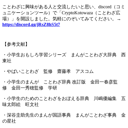
ことわざに興味がある人と交流したいと思い、
discord
（コミ
ュニケーションツール）で「
CryptoKotowaza
（ことわざ広
場）」を開設しました。気軽にのぞいてみてください。
→
https://discord.gg/jRsZ8hS5t7
【参考文献】
・小学生おもしろ学習シリーズ まんがことわざ大辞典 西
東社
・やばいことわざ 監修 齋藤孝 アスコム
・小学生のまんが ことわざ辞典 改訂版 金田一春彦監
修 金田一秀穂監修 学研
・小学生のためのことわざをおぼえる辞典 川嶋優編集 五
味太郎絵 旺文社
・深谷圭助先生のまんが国語事典 まんがことわざ事典 金
の星社