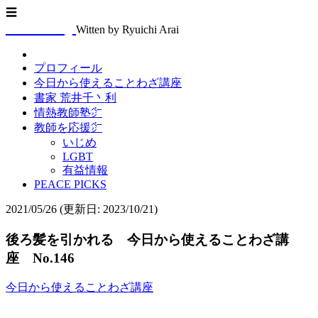
☰
Arasenblog
Witten by Ryuichi Arai
プロフィール
今日から使えることわざ講座
書家 荒井千丶利
情熱教師塾㌻
教師を応援㌻
いじめ
LGBT
有益情報
PEACE PICKS
2021/05/26
(更新日: 2023/10/21)
後ろ髪を引かれる 今日から使えることわざ講
座 No.146
今日から使えることわざ講座