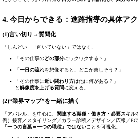
4. 今日からできる：進路指導の具体アク
(1)言い切り→質問化
「しんどい」「向いていない」ではなく、
「その仕事の
どの部分
にワクワクする？」
「
一日の流れ
を想像すると、どこが楽しそう？」
「その仕事に
近い関わり方
は他に何がある？」
と
解像度を上げる質問
に変える。
(2)“業界マップ”を一緒に描く
「アパレル」を中心に、
関連する職種・働き方・必要スキル
例）接客／スタイリング／カラー診断／デザイン／広報／EC
「一つの言葉＝一つの職種」ではない
ことを可視化。