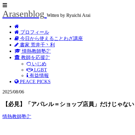
☰
Arasenblog
Witten by Ryuichi Arai
プロフィール
今日から使えることわざ講座
書家 荒井千丶利
情熱教師塾㌻
教師を応援㌻
いじめ
LGBT
有益情報
PEACE PICKS
2025/08/06
【必見】「アパレル＝ショップ店員」だけじゃない
情熱教師塾㌻