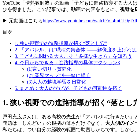
YouTube「情熱教師塾」の動画「子どもに進路指導する大
びを得ました。この記事では、動画の内容をもとに、
視野を
▶︎ 元動画はこちら
https://www.youtube.com/watch?v=4mCL9gDJ
目次
1. 狭い視野での進路指導が招く“落とし穴”
2. 「アパレル」は“職種の集合体”——解像度を上げれ
3. 子どもに関わる大人こそ「多様な生き方」を知ろう
4. 今日からできる：進路指導の具体アクション3
(1)言い切り→質問化
(2)“業界マップ”を一緒に描く
(3)大人の越境学習を日常化
5. まとめ：大人の学びが、子どもの可能性を拓く
1. 狭い視野での進路指導が招く“落とし
戸田充広さんは、ある高校の先生が「アパレルに行きたい」
問題は「しんどい」の根拠の薄さだけでなく、
大人側のイメ
私たちは、つい自分の経験の範囲で助言しがちです。しかし