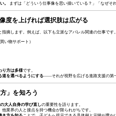
い。
まずは「どういう仕事像を思い描いている？」「なぜそ
—解像度を上げれば選択肢は広がる
と指摘します。例えば、以下も立派なアパレル関連の仕事です
買い物サポート）
わり方は多様
です。
る道を選べるようにする
——それが視野を広げる進路支援の第
き方」を知ろう
代の大人自身の学び直し
の重要性を語ります。
、他業界の人と接点を持つ機会が限られがちです。
働き方を知る
ことで、子どもへ提示できる具体例と示唆が豊か