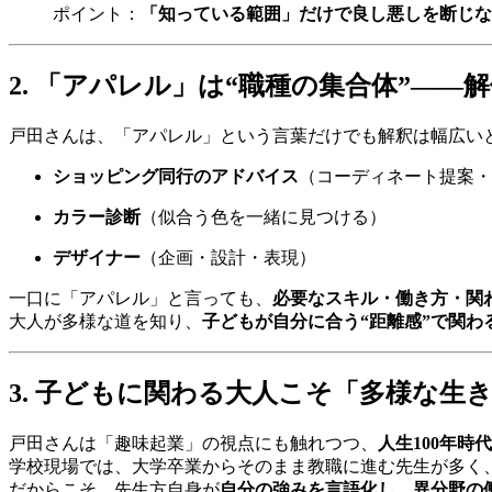
ポイント：
「知っている範囲」だけで良し悪しを断じな
2. 「アパレル」は“職種の集合体”—
戸田さんは、「アパレル」という言葉だけでも解釈は幅広い
ショッピング同行のアドバイス
（コーディネート提案・
カラー診断
（似合う色を一緒に見つける）
デザイナー
（企画・設計・表現）
一口に「アパレル」と言っても、
必要なスキル・働き方・関
大人が多様な道を知り、
子どもが自分に合う“距離感”で関わ
3. 子どもに関わる大人こそ「多様な生
戸田さんは「趣味起業」の視点にも触れつつ、
人生100年時
学校現場では、大学卒業からそのまま教職に進む先生が多く
だからこそ、先生方自身が
自分の強みを言語化し、異分野の