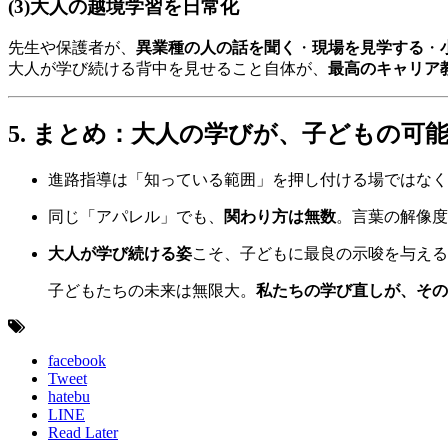
(3)大人の越境学習を日常化
先生や保護者が、
異業種の人の話を聞く
・
現場を見学する
・
大人が学び続ける背中を見せること自体が、
最高のキャリア
5. まとめ：大人の学びが、子どもの可
進路指導は「知っている範囲」を押し付ける場ではなく
同じ「アパレル」でも、
関わり方は無数
。言葉の解像度
大人が学び続ける姿
こそ、子どもに最良の示唆を与える
子どもたちの未来は無限大。
私たちの学び直しが、その
facebook
Tweet
hatebu
LINE
Read Later