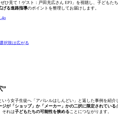
人はぜひ見て！ゲスト：戸田充広さん EP3」を視聴し、子ども
広げる進路指導
のポイントを整理してお届けします。
L4o
ば選択肢は広がる
穴”
という女子生徒へ「アパレルはしんどい」と返した事例を紹介
ージが「ショップ」か「メーカー」かの二択に限定されている
、それは
子どもたちの可能性を狭める
ことにつながります。