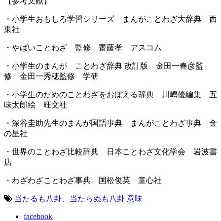
【参考文献】
・小学生おもしろ学習シリーズ まんがことわざ大辞典 西
東社
・やばいことわざ 監修 齋藤孝 アスコム
・小学生のまんが ことわざ辞典 改訂版 金田一春彦監
修 金田一秀穂監修 学研
・小学生のためのことわざをおぼえる辞典 川嶋優編集 五
味太郎絵 旺文社
・深谷圭助先生のまんが国語事典 まんがことわざ事典 金
の星社
・世界のことわざ比較辞典 日本ことわざ文化学会 岩波書
店
・わざわざことわざ事典 国松俊英 童心社
当たるも八卦、当たらぬも八卦
意味
facebook