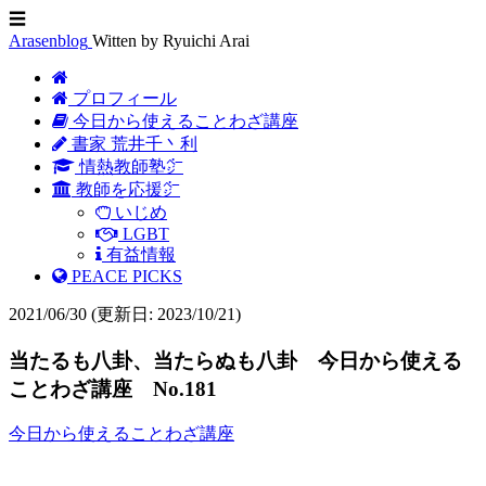
☰
Arasenblog
Witten by Ryuichi Arai
プロフィール
今日から使えることわざ講座
書家 荒井千丶利
情熱教師塾㌻
教師を応援㌻
いじめ
LGBT
有益情報
PEACE PICKS
2021/06/30
(更新日: 2023/10/21)
当たるも八卦、当たらぬも八卦 今日から使える
ことわざ講座 No.181
今日から使えることわざ講座