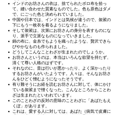
インドのお坊さんの衣は、捨てられたボロ布を拾っ
て、縫い合わせた質素なものでした。色も原色はダメ
で、にごった色と決められていました。
中国や日本では、インドとは気候が違うので、袈裟の
下にもう一枚衣を着るようになりました。
そして袈裟は、次第にお坊さんの身分を表すものにな
り、派手で立派なものになっていきました。
錦の布に、金糸でもようを織ったような、贅沢できら
びやかなものも作られました。
どうしてこんなことわざが生まれたのでしょうか。
お坊さんというのは、本当はいろんな欲望を持たず、
清くて尊い人格のはずです。
それなのに、昔は行いが悪かったり、よく深かったり
するお坊さんがいたようです。人々は、そんなお坊さ
んをひどく憎むようになったそうです。
有り難そうにお経を読むお坊さんに対して、体にかけ
ている袈裟まで憎くなった。こんなところからことわ
ざは生まれたといわれています。
このことわざの反対の意味のことわざに「あばたもえ
くぼ」があります。
これは、愛する人に対しては、あばた（病気で皮膚に