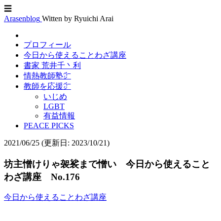
☰
Arasenblog
Witten by Ryuichi Arai
プロフィール
今日から使えることわざ講座
書家 荒井千丶利
情熱教師塾㌻
教師を応援㌻
いじめ
LGBT
有益情報
PEACE PICKS
2021/06/25
(更新日: 2023/10/21)
坊主憎けりゃ袈裟まで憎い 今日から使えること
わざ講座 No.176
今日から使えることわざ講座