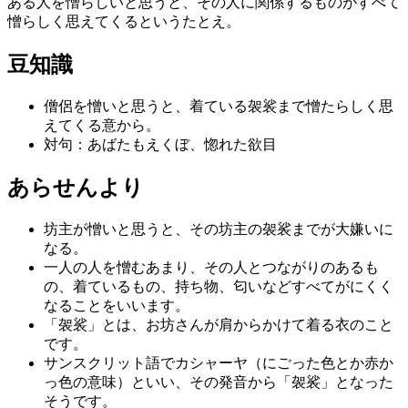
ある人を憎らしいと思うと、その人に関係するものがすべて
憎らしく思えてくるというたとえ。
豆知識
僧侶を憎いと思うと、着ている袈裟まで憎たらしく思
えてくる意から。
対句：あばたもえくぼ、惚れた欲目
あらせんより
坊主が憎いと思うと、その坊主の袈裟までが大嫌いに
なる。
一人の人を憎むあまり、その人とつながりのあるも
の、着ているもの、持ち物、匂いなどすべてがにくく
なることをいいます。
「袈裟」とは、お坊さんが肩からかけて着る衣のこと
です。
サンスクリット語でカシャーヤ（にごった色とか赤か
っ色の意味）といい、その発音から「袈裟」となった
そうです。