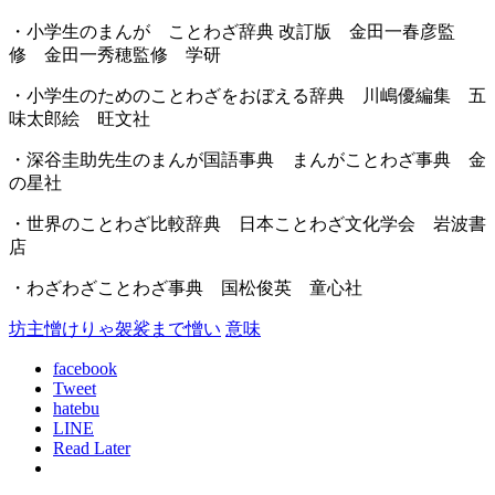
・小学生のまんが ことわざ辞典 改訂版 金田一春彦監
修 金田一秀穂監修 学研
・小学生のためのことわざをおぼえる辞典 川嶋優編集 五
味太郎絵 旺文社
・深谷圭助先生のまんが国語事典 まんがことわざ事典 金
の星社
・世界のことわざ比較辞典 日本ことわざ文化学会 岩波書
店
・わざわざことわざ事典 国松俊英 童心社
坊主憎けりゃ袈裟まで憎い
意味
facebook
Tweet
hatebu
LINE
Read Later