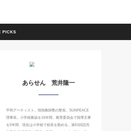
 PICKS
あらせん 荒井隆一
平和アーティスト。情熱教師塾の塾長。SUNPEACE
理事長。小学校教諭を16年間、教育委員会で指導主事
を5年間、現在は小学校で校長を勤める。第63回読売