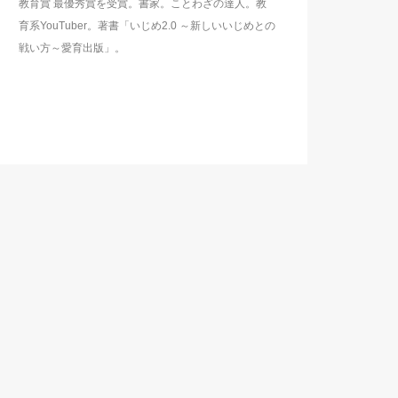
教育賞 最優秀賞を受賞。書家。ことわざの達人。教
育系YouTuber。著書「いじめ2.0 ～新しいいじめとの
戦い方～愛育出版」。