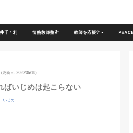
荒井千丶利
情熱教師塾㌻
教師を応援㌻
PEACE
(更新日: 2020/05/19)
ればいじめは起こらない
いじめ