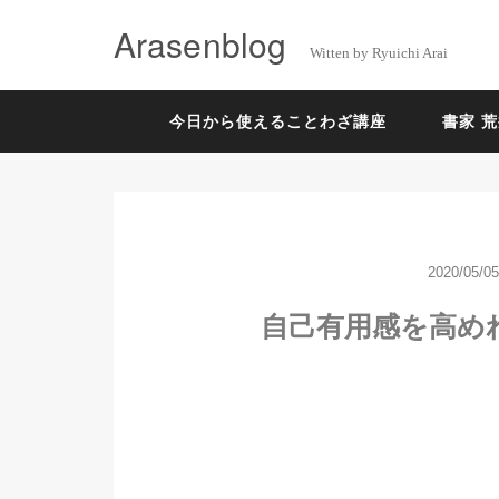
Arasenblog
Witten by Ryuichi Arai
今日から使えることわざ講座
書家 
2020/05/05
自己有用感を高め