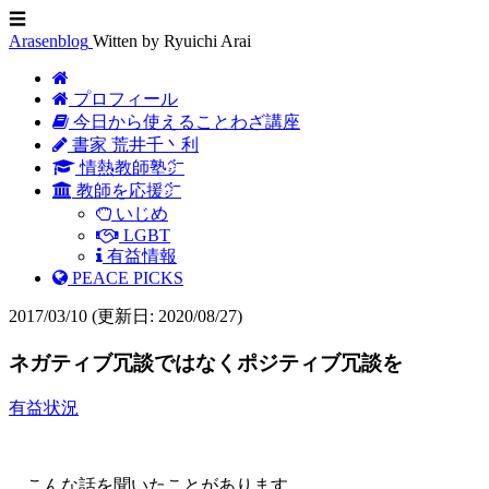
☰
Arasenblog
Witten by Ryuichi Arai
プロフィール
今日から使えることわざ講座
書家 荒井千丶利
情熱教師塾㌻
教師を応援㌻
いじめ
LGBT
有益情報
PEACE PICKS
2017/03/10
(更新日: 2020/08/27)
ネガティブ冗談ではなくポジティブ冗談を
有益状況
こんな話を聞いたことがあります。