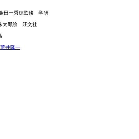
金田一秀穂監修 学研
味太郎絵 旺文社
店
荒井隆一