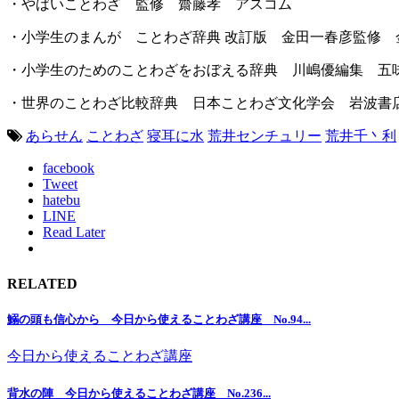
・やばいことわざ 監修 齋藤孝 アスコム
・小学生のまんが ことわざ辞典 改訂版 金田一春彦監修 
・小学生のためのことわざをおぼえる辞典 川嶋優編集 五
・世界のことわざ比較辞典 日本ことわざ文化学会 岩波書
あらせん
ことわざ
寝耳に水
荒井センチュリー
荒井千丶利
facebook
Tweet
hatebu
LINE
Read Later
RELATED
鰯の頭も信心から 今日から使えることわざ講座 No.94...
今日から使えることわざ講座
背水の陣 今日から使えることわざ講座 No.236...