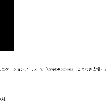
ュニケーションツール）で「
CryptoKotowaza
（ことわざ広場）
東社