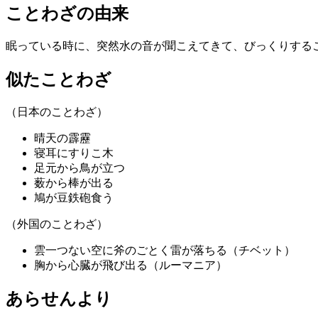
ことわざの由来
眠っている時に、突然水の音が聞こえてきて、びっくりする
似たことわざ
（日本のことわざ）
晴天の霹靂
寝耳にすりこ木
足元から鳥が立つ
薮から棒が出る
鳩が豆鉄砲食う
（外国のことわざ）
雲一つない空に斧のごとく雷が落ちる（チベット）
胸から心臓が飛び出る（ルーマニア）
あらせんより