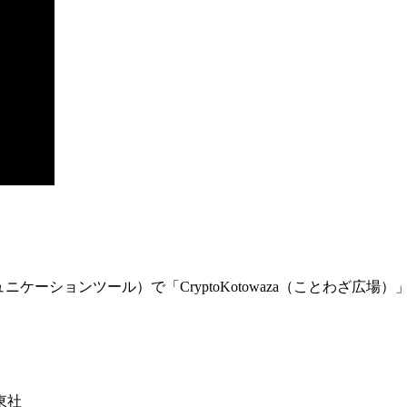
ュニケーションツール）で「
CryptoKotowaza
（ことわざ広場）
東社