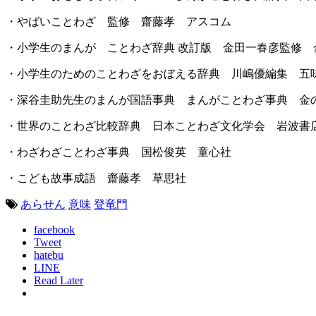
・やばいことわざ 監修 齋藤孝 アスコム
・小学生のまんが ことわざ辞典 改訂版 金田一春彦監修 
・小学生のためのことわざをおぼえる辞典 川嶋優編集 五
・深谷圭助先生のまんが国語事典 まんがことわざ事典 金
・世界のことわざ比較辞典 日本ことわざ文化学会 岩波書
・わざわざことわざ事典 国松俊英 童心社
・こども故事成語 齋藤孝 草思社
あらせん
意味
登竜門
facebook
Tweet
hatebu
LINE
Read Later