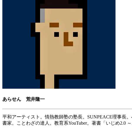
あらせん 荒井隆一
平和アーティスト。情熱教師塾の塾長。SUNPEACE理事長
書家。ことわざの達人。教育系YouTuber。著書「いじめ2.