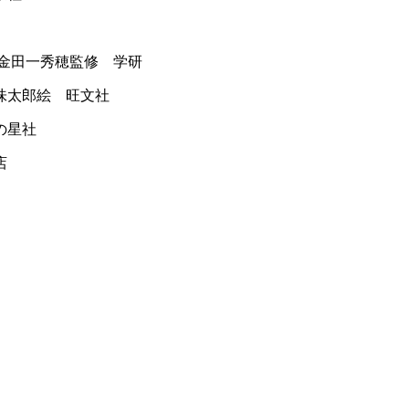
金田一秀穂監修 学研
味太郎絵 旺文社
の星社
店