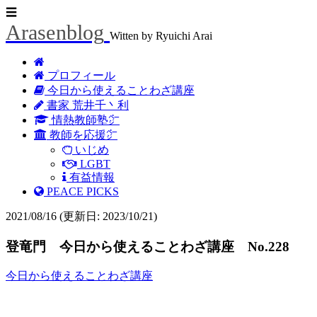
☰
Arasenblog
Witten by Ryuichi Arai
プロフィール
今日から使えることわざ講座
書家 荒井千丶利
情熱教師塾㌻
教師を応援㌻
いじめ
LGBT
有益情報
PEACE PICKS
2021/08/16
(更新日: 2023/10/21)
登竜門 今日から使えることわざ講座 No.228
今日から使えることわざ講座