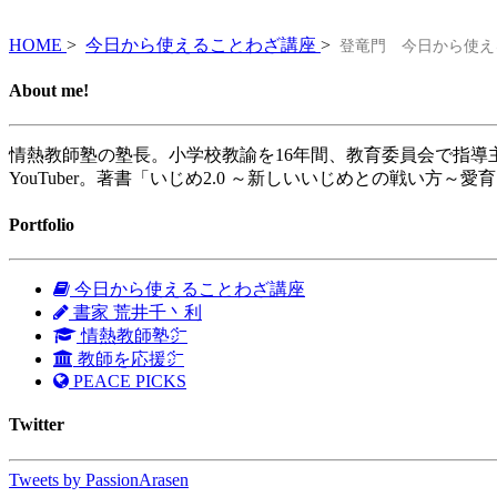
HOME
>
今日から使えることわざ講座
>
登竜門 今日から使える
About me!
情熱教師塾の塾長。小学校教諭を16年間、教育委員会で指導
YouTuber。著書「いじめ2.0 ～新しいいじめとの戦い方～愛
Portfolio
今日から使えることわざ講座
書家 荒井千丶利
情熱教師塾㌻
教師を応援㌻
PEACE PICKS
Twitter
Tweets by PassionArasen