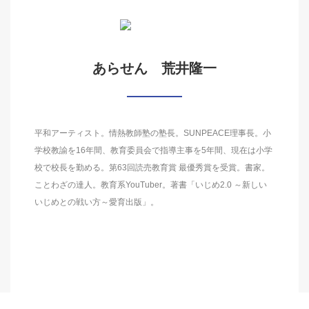
あらせん 荒井隆一
平和アーティスト。情熱教師塾の塾長。SUNPEACE理事長。小
学校教諭を16年間、教育委員会で指導主事を5年間、現在は小学
校で校長を勤める。第63回読売教育賞 最優秀賞を受賞。書家。
ことわざの達人。教育系YouTuber。著書「いじめ2.0 ～新しい
いじめとの戦い方～愛育出版」。