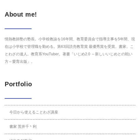
About me!
情熱教師塾の塾長。小学校教諭を16年間、教育委員会で指導主事を5年間、現
在は小学校で管理職を勤める。第63回読売教育賞 最優秀賞を受賞。書家。こ
とわざの達人。教育系YouTuber。著書「いじめ2.0 ～新しいいじめとの戦い
方～愛育出版」。
Portfolio
今日から使えることわざ講座
書家 荒井千丶利