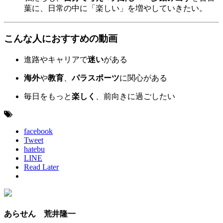
葉に、日常の中に「楽しい」を増やしていきたい。
こんな人におすすめの動画
進路やキャリアで
迷い
がある
海外
や
教育
、
パラスポーツ
に関心がある
毎日をもっと
楽しく
、前向きに過ごしたい
facebook
Tweet
hatebu
LINE
Read Later
あらせん 荒井隆一