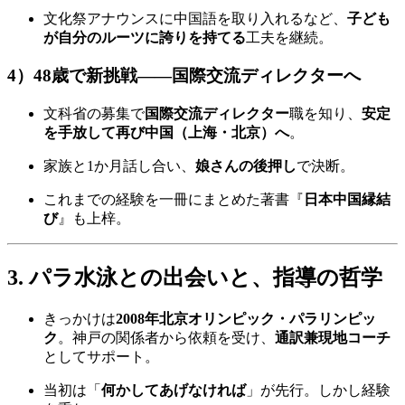
文化祭アナウンスに中国語を取り入れるなど、
子ども
が自分のルーツに誇りを持てる
工夫を継続。
4）48歳で新挑戦——国際交流ディレクターへ
文科省の募集で
国際交流ディレクター
職を知り、
安定
を手放して再び中国（上海・北京）へ
。
家族と1か月話し合い、
娘さんの後押し
で決断。
これまでの経験を一冊にまとめた著書『
日本中国縁結
び
』も上梓。
3. パラ水泳との出会いと、指導の哲学
きっかけは
2008年北京オリンピック・パラリンピッ
ク
。神戸の関係者から依頼を受け、
通訳兼現地コーチ
としてサポート。
当初は「
何かしてあげなければ
」が先行。しかし経験