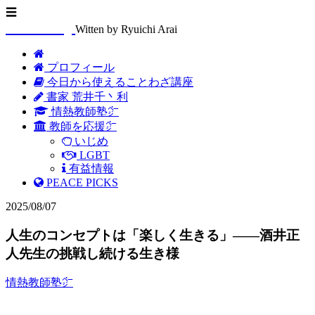
☰
Arasenblog
Witten by Ryuichi Arai
プロフィール
今日から使えることわざ講座
書家 荒井千丶利
情熱教師塾㌻
教師を応援㌻
いじめ
LGBT
有益情報
PEACE PICKS
2025/08/07
人生のコンセプトは「楽しく生きる」——酒井正
人先生の挑戦し続ける生き様
情熱教師塾㌻