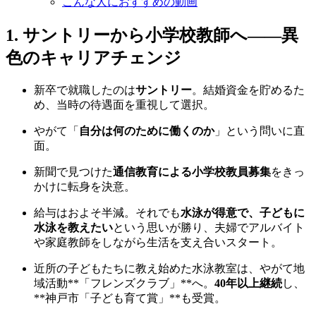
こんな人におすすめの動画
1. サントリーから小学校教師へ——異
色のキャリアチェンジ
新卒で就職したのは
サントリー
。結婚資金を貯めるた
め、当時の待遇面を重視して選択。
やがて「
自分は何のために働くのか
」という問いに直
面。
新聞で見つけた
通信教育による小学校教員募集
をきっ
かけに転身を決意。
給与はおよそ半減。それでも
水泳が得意で、子どもに
水泳を教えたい
という思いが勝り、夫婦でアルバイト
や家庭教師をしながら生活を支え合いスタート。
近所の子どもたちに教え始めた水泳教室は、やがて地
域活動**「フレンズクラブ」**へ。
40年以上継続
し、
**神戸市「子ども育て賞」**も受賞。