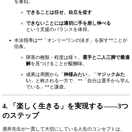
を重ね、
できることは任せ、自立を促す
できないことには適切に手を差し伸べる
という支援のバランスを体得。
水泳指導は**「オンリーワンの泳ぎ」を探す**ことが
信条。
障害の種類・程度は様々。
選手と二人三脚で最適
解
を見つけることが醍醐味。
成果は周囲から「
神様みたい
」「
マジックみた
い
」と称される一方で、**「自分は選手から学ん
でいる」**と謙虚。
4. 「楽しく生きる」を実現する——3つ
のステップ
酒井先生が一貫して大切にしている人生のコンセプトは、