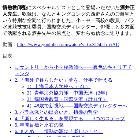
情熱教師塾
にスペシャルゲストとして登場いただいた
酒井正
人先生
。収録は、なんとキングコングの西野さんのご自宅と
いう特別な空間で行われました。小・中・高校の教員、パラ
水泳競技技術委員、国際交流ディレクター、俳優…と多方面
で活躍される酒井先生の原点と、変わらぬ信念に迫ります。
動画：
https://www.youtube.com/watch?v=6xZD421m5AQ
目次
1. サントリーから小学校教師へ——異色のキャリアチ
ェンジ
2. 「海外で暮らしたい」夢を、仕事で叶える
1）上海日本人学校へ（5年）
2）青年海外協力隊・中国天津（2年）
3）帰国者教育・国際交流（計11年）
4）48歳で新挑戦——国際交流ディレクターへ
3. パラ水泳との出会いと、指導の哲学
4. 「楽しく生きる」を実現する——3つのステップ
5. 年間目標と座右の銘
6. まとめ——情熱の源は「楽しいこと」