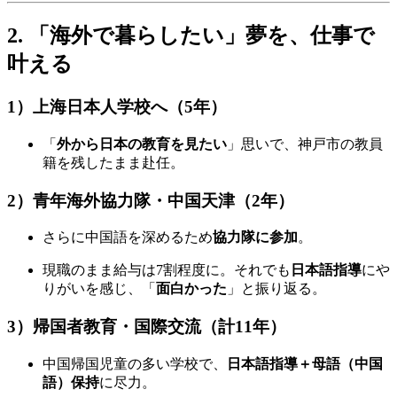
2. 「海外で暮らしたい」夢を、仕事で
叶える
1）上海日本人学校へ（5年）
「
外から日本の教育を見たい
」思いで、神戸市の教員
籍を残したまま赴任。
2）青年海外協力隊・中国天津（2年）
さらに中国語を深めるため
協力隊に参加
。
現職のまま給与は7割程度に。それでも
日本語指導
にや
りがいを感じ、「
面白かった
」と振り返る。
3）帰国者教育・国際交流（計11年）
中国帰国児童の多い学校で、
日本語指導＋母語（中国
語）保持
に尽力。