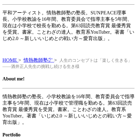
平和アーティスト。情熱教師塾の塾長。SUNPEACE理事
長。小学校教諭を16年間、教育委員会で指導主事を5年間、
現在は小学校で校長を勤める。第63回読売教育賞 最優秀賞
を受賞。書家。ことわざの達人。教育系YouTuber。著書「い
じめ2.0 ～新しいいじめとの戦い方～愛育出版」。
HOME
>
情熱教師塾㌻
>
人生のコンセプトは「楽しく生きる」
——酒井正人先生の挑戦し続ける生き様
About me!
情熱教師塾の塾長。小学校教諭を16年間、教育委員会で指導
主事を5年間、現在は小学校で管理職を勤める。第63回読売
教育賞 最優秀賞を受賞。書家。ことわざの達人。教育系
YouTuber。著書「いじめ2.0 ～新しいいじめとの戦い方～愛
育出版」。
Portfolio