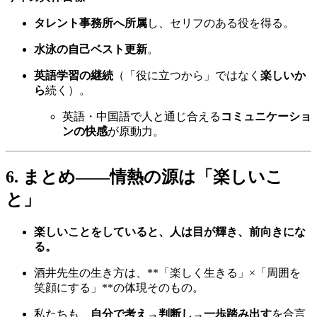
タレント事務所へ所属
し、セリフのある役を得る。
水泳の自己ベスト更新
。
英語学習の継続
（「役に立つから」ではなく
楽しいか
ら
続く）。
英語・中国語で人と通じ合える
コミュニケーショ
ンの快感
が原動力。
6. まとめ——情熱の源は「楽しいこ
と」
楽しいことをしていると、人は目が輝き、前向きにな
る。
酒井先生の生き方は、**「楽しく生きる」×「周囲を
笑顔にする」**の体現そのもの。
私たちも、
自分で考え→判断し→一歩踏み出す
を合言