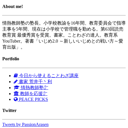
About me!
情熱教師塾の塾長。小学校教諭を16年間、教育委員会で指導
主事を5年間、現在は小学校で管理職を勤める。第63回読売
教育賞 最優秀賞を受賞。書家。ことわざの達人。教育系
YouTuber。著書「いじめ2.0 ～新しいいじめとの戦い方～愛
育出版」。
Portfolio
今日から使えることわざ講座
書家 荒井千丶利
情熱教師塾㌻
教師を応援㌻
PEACE PICKS
Twitter
Tweets by PassionArasen